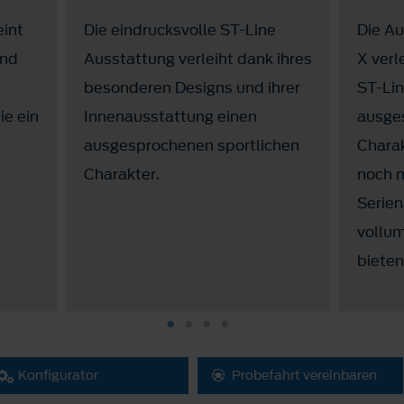
eint
Die eindrucksvolle ST-Line
Die Au
und
Ausstattung verleiht dank ihres
X verl
besonderen Designs und ihrer
ST-Lin
ie ein
Innenausstattung einen
ausge
ausgesprochenen sportlichen
Charak
Charakter.
noch m
Serien
vollu
bieten
Konfigurator
Probefahrt vereinbaren