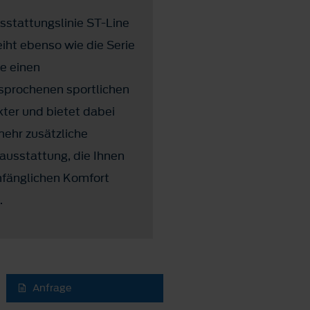
sstattungslinie ST-Line
Mit der Variante ST erle
eiht ebenso wie die Serie
eine vollendete Perfor
e einen
mit unvergleichlichem D
sprochenen sportlichen
ter und bietet dabei
ehr zusätzliche
ausstattung, die Ihnen
mfänglichen Komfort
.
Anfrage