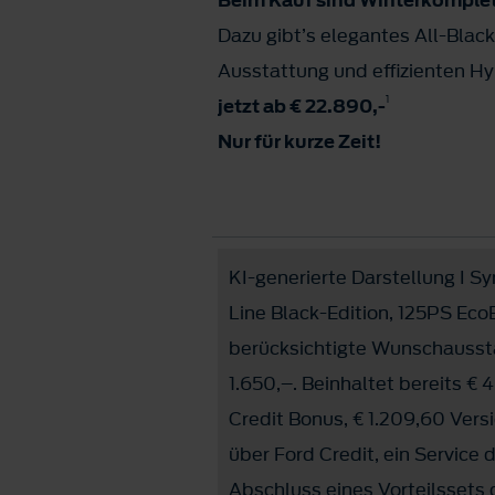
Beim Kauf sind Winterkomplet
Dazu gibt’s elegantes All-Bla
Ausstattung und effizienten Hy
1
jetzt ab € 22.890,-
Nur für kurze Zeit!
KI-generierte Darstellung I S
Line Black-Edition, 125PS Eco
berücksichtigte Wunschaussta
1.650,–. Beinhaltet bereits €
Credit Bonus, € 1.209,60 Vers
über Ford Credit, ein Service
Abschluss eines Vorteilssets