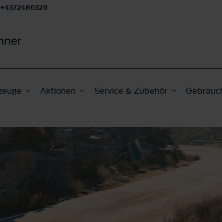
+43724863211
nner
zeuge
Aktionen
Service & Zubehör
Gebrauc