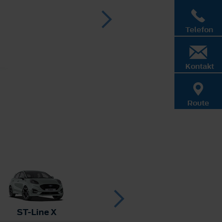
Telefon
Kontakt
Route
ST-Line X
ST