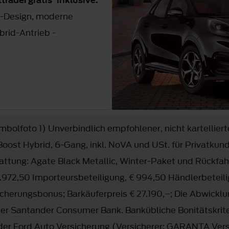
träder
gratis
inklusive.
ck-Design, moderne
brid-Antrieb -
ymbolfoto 1) Unverbindlich empfohlener, nicht kartellier
Boost Hybrid, 6-Gang, inkl. NoVA und USt. für Privatkun
ttung: Agate Black Metallic, Winter-Paket und Rückfa
 4.972,50 Importeursbeteiligung, € 994,50 Händlerbeteili
icherungsbonus; Barkäuferpreis € 27.190,–; Die Abwicklu
 der Santander Consumer Bank. Bankübliche Bonitätskrit
 der Ford Auto Versicherung (Versicherer: GARANTA Ver