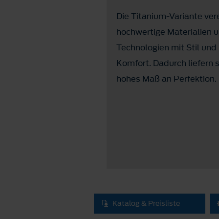
Variante ST erleben Sie
Die Titanium-Variante ver
llendete Performance
hochwertige Materialien 
ergleichlichem Design.
Technologien mit Stil und
Komfort. Dadurch liefern s
hohes Maß an Perfektion.
Katalog & Preisliste