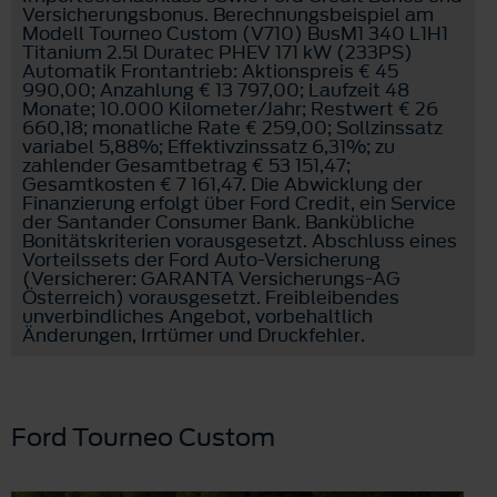
Versicherungsbonus. Berechnungsbeispiel am
Modell Tourneo Custom (V710) BusM1 340 L1H1
Titanium 2.5l Duratec PHEV 171 kW (233PS)
Automatik Frontantrieb: Aktionspreis € 45
990,00; Anzahlung € 13 797,00; Laufzeit 48
Monate; 10.000 Kilometer/Jahr; Restwert € 26
660,18; monatliche Rate € 259,00; Sollzinssatz
variabel 5,88%; Effektivzinssatz 6,31%; zu
zahlender Gesamtbetrag € 53 151,47;
Gesamtkosten € 7 161,47. Die Abwicklung der
Finanzierung erfolgt über Ford Credit, ein Service
der Santander Consumer Bank. Bankübliche
Bonitätskriterien vorausgesetzt. Abschluss eines
Vorteilssets der Ford Auto-Versicherung
(Versicherer: GARANTA Versicherungs-AG
Österreich) vorausgesetzt. Freibleibendes
unverbindliches Angebot, vorbehaltlich
Änderungen, Irrtümer und Druckfehler.
Ford Tourneo Custom