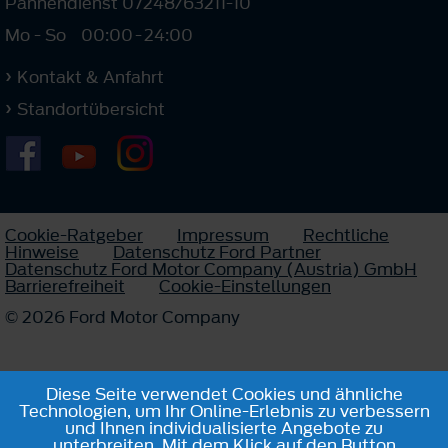
Pannendienst 07248/63211-10
Mo - So
00:00
-
24:00
Kontakt & Anfahrt
Standortübersicht
Cookie-Ratgeber
Impressum
Rechtliche
Hinweise
Datenschutz Ford Partner
Datenschutz Ford Motor Company (Austria) GmbH
Barrierefreiheit
Cookie-Einstellungen
© 2026 Ford Motor Company
Diese Seite verwendet Cookies und ähnliche
Technologien, um Ihr Online-Erlebnis zu verbessern
und Ihnen individualisierte Angebote zu
unterbreiten. Mit dem Klick auf den Button