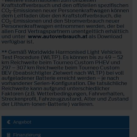
Kraftstoffverbrauch und den offiziellen spezifischen
CO
-Emissionen neuer Personenkraftwagen können
2
dem Leitfaden über den Kraftstoffverbrauch, die
CO
-Emissionen und den Stromverbrauch neuer
2
Personenkraftwagen entnommen werden, der bei
allen Ford Vertragspartnern unentgeltlich erhältlich
und unter
www.autoverbrauch.at
als Download
verfügbar ist.
** Gemäß Worldwide Harmonised Light Vehicles
Test Procedure (WLTP). Es können bis zu 49 – 52
km Reichweite beim Tourneo Custom PHEV und
297 – 307 km Reichweite beim Tourneo Custom
BEV (beabsichtigter Zielwert nach WLTP) bei voll
aufgeladener Batterie erreicht werden – je nach
vorhandener Serien-Konfiguration. Die tatsächliche
Reichweite kann aufgrund unterschiedlicher
Faktoren (z.B. Wetterbedingungen, Fahrverhalten,
Streckenprofil, Fahrzeugzustand, Alter und Zustand
der Lithium-Ionen-Batterie) variieren.
Angebot
Finanzierung