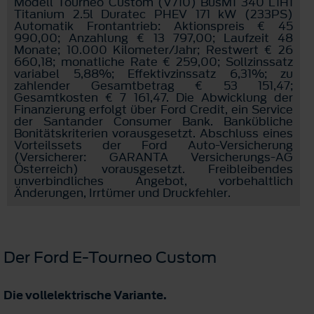
Modell Tourneo Custom (V710) BusM1 340 L1H1
Titanium 2.5l Duratec PHEV 171 kW (233PS)
Automatik Frontantrieb: Aktionspreis € 45
990,00; Anzahlung € 13 797,00; Laufzeit 48
Monate; 10.000 Kilometer/Jahr; Restwert € 26
660,18; monatliche Rate € 259,00; Sollzinssatz
variabel 5,88%; Effektivzinssatz 6,31%; zu
zahlender Gesamtbetrag € 53 151,47;
Gesamtkosten € 7 161,47. Die Abwicklung der
Finanzierung erfolgt über Ford Credit, ein Service
der Santander Consumer Bank. Bankübliche
Bonitätskriterien vorausgesetzt. Abschluss eines
Vorteilssets der Ford Auto-Versicherung
(Versicherer: GARANTA Versicherungs-AG
Österreich) vorausgesetzt. Freibleibendes
unverbindliches Angebot, vorbehaltlich
Änderungen, Irrtümer und Druckfehler.
Der Ford E-Tourneo Custom
Die vollelektrische Variante.