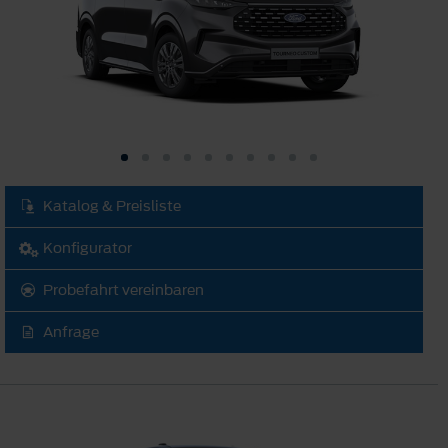
Katalog & Preisliste
Konfigurator
Probefahrt vereinbaren
Anfrage