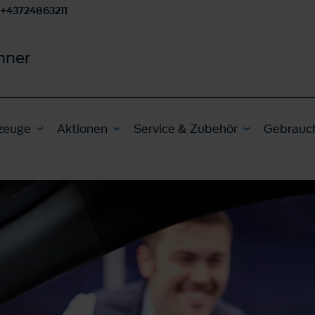
+43724863211
nner
zeuge
Aktionen
Service & Zubehör
Gebrauc